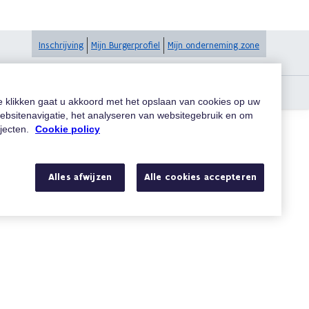
Inschrijving
Mijn Burgerprofiel
Mijn onderneming zone
igitaal sinds 1 juni 2025
te klikken gaat u akkoord met het opslaan van cookies op uw
ebsitenavigatie, het analyseren van websitegebruik en om
ojecten.
Cookie policy
Zoeken
Alles afwijzen
Alle cookies accepteren