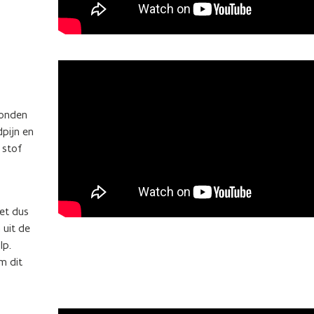
wonden
pijn en
 stof
et dus
 uit de
lp.
m dit