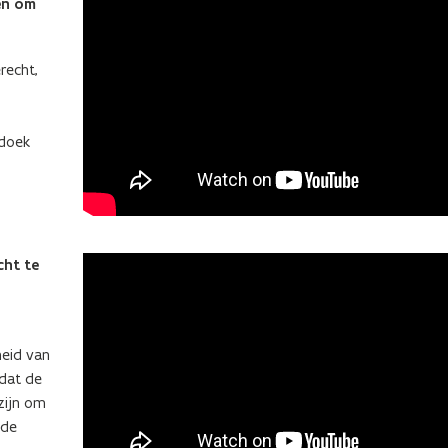
sen om
recht,
ldoek
cht te
eid van
 dat de
zijn om
 de