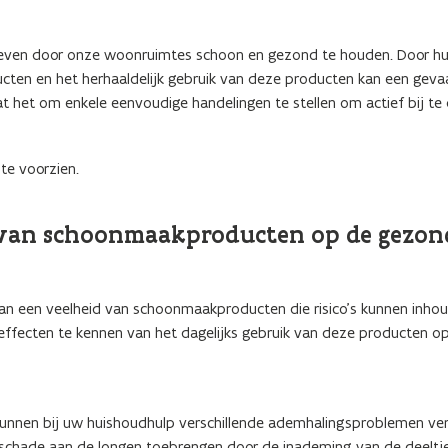
ks leven door onze woonruimtes schoon en gezond te houden. Door h
ucten en het herhaaldelijk gebruik van deze producten kan een gev
t het om enkele eenvoudige handelingen te stellen om actief bij te
te voorzien.
ik van schoonmaakproducten op de gezo
aan een veelheid van schoonmaakproducten die risico’s kunnen inho
 effecten te kennen van het dagelijks gebruik van deze producten o
unnen bij uw huishoudhulp verschillende ademhalingsproblemen ve
 schade aan de longen toebrengen door de inademing van de deeltje