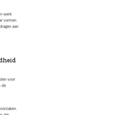
un werk
aar vormen
 dragen aan
ndheid
uden voor
p de
roorzaken.
s die