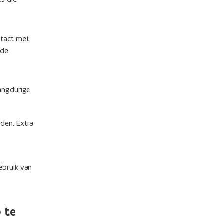
ntact met
nde
angdurige
nden. Extra
ebruik van
 te