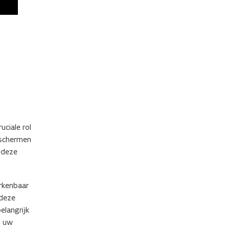
ciale rol
eschermen
 deze
erkenbaar
 deze
elangrijk
m uw