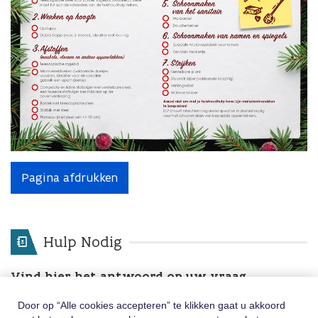
Pagina afdrukken
Hulp Nodig
Vind hier het antwoord op uw vraag
Door op “Alle cookies accepteren” te klikken gaat u akkoord
Zoekterms
Zoeken