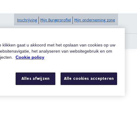
Inschrijving
Mijn Burgerprofiel
Mijn onderneming zone
ich tijdens haar prestatie. Wat moet ik doen?
te klikken gaat u akkoord met het opslaan van cookies op uw
ebsitenavigatie, het analyseren van websitegebruik en om
ojecten.
Cookie policy
Zoeken
Alles afwijzen
Alle cookies accepteren