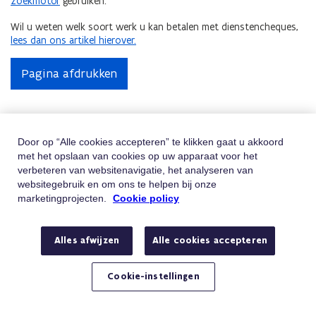
zoekmotor
gebruiken.
Wil u weten welk soort werk u kan betalen met dienstencheques,
lees dan ons artikel hierover.
Pagina afdrukken
Hulp Nodig
Door op “Alle cookies accepteren” te klikken gaat u akkoord
met het opslaan van cookies op uw apparaat voor het
Vindt u niet wat u zoekt? Contacteer ons
verbeteren van websitenavigatie, het analyseren van
websitegebruik en om ons te helpen bij onze
marketingprojecten.
Cookie policy
Telefoon
Bel 02/401.31.30
Van maandag tot vrijdag tussen 9u en 19u
E-mail
Stuur ons een e-mail
Alles afwijzen
Alle cookies accepteren
Hebt u een vraag of klacht?
Cookie-instellingen