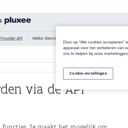
G
Provider API
Welke diensten worden via de API aangeboden?
Door op “Alle cookies accepteren” 
apparaat voor het verbeteren van w
ons te helpen bij onze marketingpr
Cookie-instellingen
den via de API
n functies. Ze maakt het mogelijk om