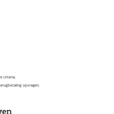
 criteria;
 terugbetaling opvragen;
gen