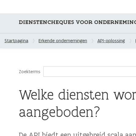
DIENSTENCHEQUES VOOR ONDERNEMIN
Startpagina
Erkende ondernemingen
API-oplossing
Zoekterms
Welke diensten wor
aangeboden?
De API biedt een uitgebreid scala aa