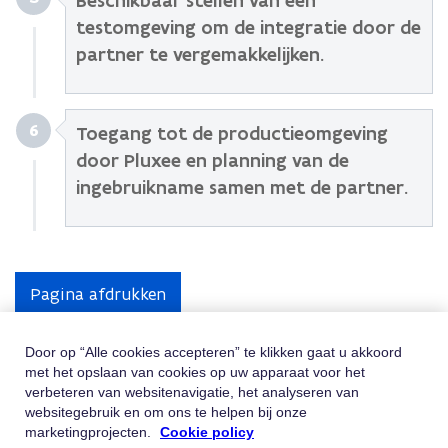
Beschikbaar stellen van een
testomgeving om de integratie door de
partner te vergemakkelijken.
6
Toegang tot de productieomgeving
door Pluxee en planning van de
ingebruikname samen met de partner.
Pagina afdrukken
Door op “Alle cookies accepteren” te klikken gaat u akkoord
met het opslaan van cookies op uw apparaat voor het
Hulp Nodig
verbeteren van websitenavigatie, het analyseren van
websitegebruik en om ons te helpen bij onze
Vindt u niet wat u zoekt? Contacteer ons
marketingprojecten.
Cookie policy