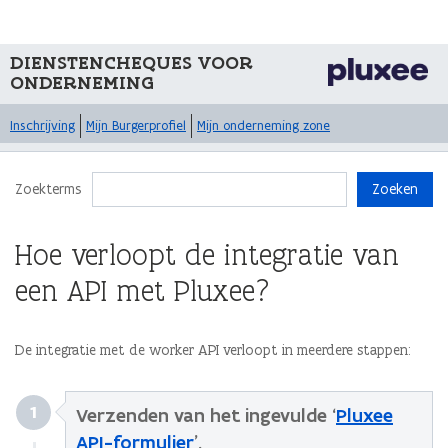
DIENSTENCHEQUES VOOR
ONDERNEMING
Inschrijving
Mijn Burgerprofiel
Mijn onderneming zone
Zoekterms
Zoeken
Hoe verloopt de integratie van
een API met Pluxee?
De integratie met de worker API verloopt in meerdere stappen:
1
Verzenden van het ingevulde ‘
Pluxee
API-formulier
’.