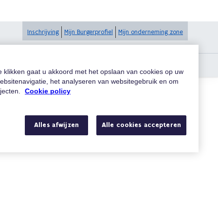
Inschrijving
Mijn Burgerprofiel
Mijn onderneming zone
ncheque-ondernemingen vanaf 2025?
te klikken gaat u akkoord met het opslaan van cookies op uw
ebsitenavigatie, het analyseren van websitegebruik en om
ojecten.
Cookie policy
Zoeken
Alles afwijzen
Alle cookies accepteren