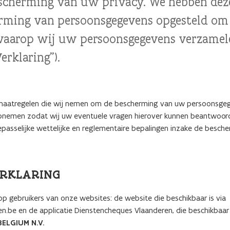
escherming van uw privacy. We hebben dez
erming van persoonsgegevens opgesteld om
waarop wij uw persoonsgegevens verzamele
erklaring").
e maatregelen die wij nemen om de bescherming van uw persoonsge
pnemen zodat wij uw eventuele vragen hierover kunnen beantwoor
oepasselijke wettelijke en reglementaire bepalingen inzake de bes
VERKLARING
op gebruikers van onze websites: de website die beschikbaar is via
n.be en de applicatie Dienstencheques Vlaanderen, die beschikbaar 
BELGIUM N.V.