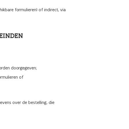
bare formulieren) of indirect, via
EINDEN
worden doorgegeven;
ormulieren of
vens over de bestelling, die