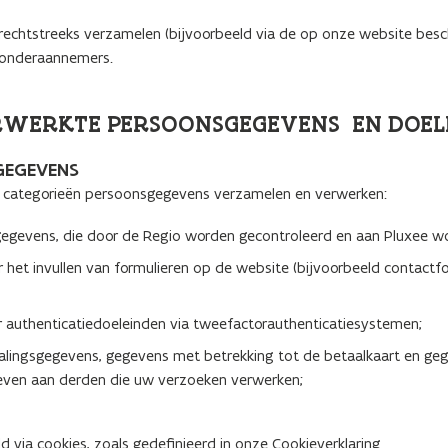
chtstreeks verzamelen (bijvoorbeeld via de op onze website beschik
n onderaannemers.
ERWERKTE PERSOONSGEGEVENS EN DOEL
GEGEVENS
 categorieën persoonsgegevens verzamelen en verwerken:
 gegevens, die door de Regio worden gecontroleerd en aan Pluxee 
r het invullen van formulieren op de website (bijvoorbeeld contactf
or authenticatiedoeleinden via tweefactorauthenticatiesystemen;
alingsgegevens, gegevens met betrekking tot de betaalkaart en gege
even aan derden die uw verzoeken verwerken;
d via cookies, zoals gedefinieerd in onze Cookieverklaring