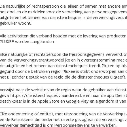
De natuurlijke of rechtspersoon die, alleen of samen met andere en
het doel en de middelen voor de verwerking van persoonsgegevens v
uitgifte en het beheer van dienstencheques is de verwerkingsveran
gebruiker woont.
Alle activiteiten die verband houden met de levering van producten ("
PLUXEE worden aangeboden.
Elke natuurlijke of rechtspersoon die Persoonsgegevens verwerkt o
van de Verwerkingsverantwoordelijke en in overeenstemming met die
de uitgifte en het beheer van dienstencheques treedt Pluxee op als
gegund door de betrokken regio. Pluxee is strikt onderworpen aan d
het Bijzonder Bestek van de regio die de dienstencheques uitgeeft.
Verwijst naar de website van de regio waar de gebruiker van diens
geval,https://dienstencheques.vlaanderen.be en naar de app Diens
beschikbaar is in de Apple Store en Google Play en eigendom is va
Elke onderneming of entiteit, met uitzondering van de Verwerkings
en de Betrokkene, die onder het directe gezag van de Verwerkingsv
Verwerker gemachtigd is om Persoonsgegevens te verwerken.