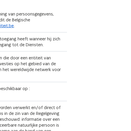
rming van persoonsgegevens,
dit de Belgische
teit.be
.
 toegang heeft wanneer hij zich
oegang tot de Diensten.
 die door een entiteit van
westies op het gebied van de
n het wereldwijde netwerk voor
beschikbaar op :
orden verwerkt en/of direct of
s in de zin van de Regelgeving
schouwd: informatie over een
iceerbare natuurlijke persoon is
t name aan de hand van een