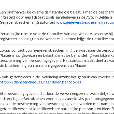
Een onafhankelijke overheidsinstantie die belast is met de besche
ingesteld door een lidstaat zoals aangegeven in de AVG. In België is 
Gegevensbeschermingsautoriteit
www.gegevensbeschermingsautori
Persoonlijke ruimte voor de Gebruiker van een Website, waartoe hij
registreert en inlogt op de Websites. Hiermee krijgt de Gebruiker t
Lokaal contact voor gegevensbescherming: verwijst naar de persoon
Pluxee is aangewezen en belast is met de behandeling van lokale k
bescherming van persoonsgegevens. Het contact maakt deel uit va
de bescherming van persoonsgegevens van Pluxee.
Zoals gedefinieerd in de Verklaring inzake het gebruik van cookies, 
https://dienstencheques.vlaanderen.be/cookies
Alle persoonsgegevens die door de Verwerkingsverantwoordelijke w
indirect bij de Betrokkenen worden verzameld. Als persoonsgegeven
inzake de bescherming van persoonsgegevens worden met name be
geïdentificeerde of identificeerbare natuurlijke persoon. Een identif
een persoon die direct of indirect kan worden geïdentificeerd, me