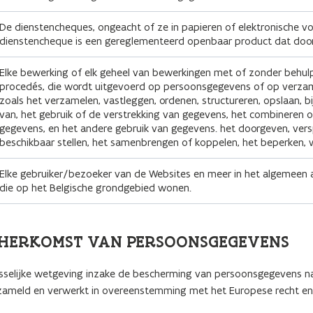
De dienstencheques, ongeacht of ze in papieren of elektronische vo
dienstencheque is een gereglementeerd openbaar product dat door
Elke bewerking of elk geheel van bewerkingen met of zonder behu
procedés, die wordt uitgevoerd op persoonsgegevens of op verza
zoals het verzamelen, vastleggen, ordenen, structureren, opslaan, bi
van, het gebruik of de verstrekking van gegevens, het combineren
gegevens, en het andere gebruik van gegevens. het doorgeven, vers
beschikbaar stellen, het samenbrengen of koppelen, het beperken, w
Elke gebruiker/bezoeker van de Websites en meer in het algemeen a
die op het Belgische grondgebied wonen.
N HERKOMST VAN PERSOONSGEGEVENS
asselijke wetgeving inzake de bescherming van persoonsgegevens na
meld en verwerkt in overeenstemming met het Europese recht en,