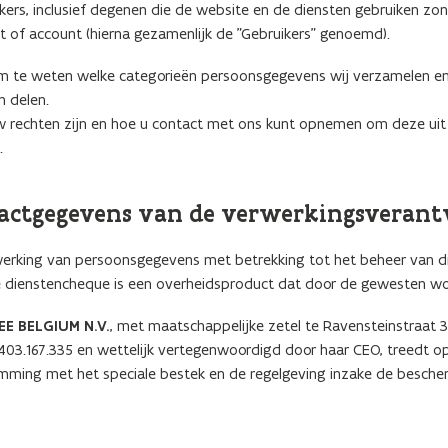
ikers, inclusief degenen die de website en de diensten gebruiken zond
t of account (hierna gezamenlijk de "Gebruikers" genoemd).
om te weten welke categorieën persoonsgegevens wij verzamelen en
n delen.
uw rechten zijn en hoe u contact met ons kunt opnemen om deze ui
.
ntactgegevens van de verwerkingsverant
werking van persoonsgegevens met betrekking tot het beheer van d
 dienstencheque is een overheidsproduct dat door de gewesten wo
E BELGIUM N.V.
, met maatschappelijke zetel te Ravensteinstraat 3
.167.335 en wettelijk vertegenwoordigd door haar CEO, treedt op
mming met het speciale bestek en de regelgeving inzake de besch