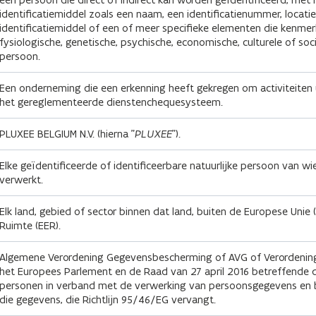
identificatiemiddel zoals een naam, een identificatienummer, locati
identificatiemiddel of een of meer specifieke elementen die kenmerk
fysiologische, genetische, psychische, economische, culturele of socia
persoon.
Een onderneming die een erkenning heeft gekregen om activiteiten u
het gereglementeerde dienstenchequesysteem.
PLUXEE BELGIUM N.V. (hierna "
PLUXEE
").
Elke geïdentificeerde of identificeerbare natuurlijke persoon van
verwerkt.
Elk land, gebied of sector binnen dat land, buiten de Europese Uni
Ruimte (EER).
Algemene Verordening Gegevensbescherming of AVG of Verordening
het Europees Parlement en de Raad van 27 april 2016 betreffende 
personen in verband met de verwerking van persoonsgegevens en be
die gegevens, die Richtlijn 95/46/EG vervangt.