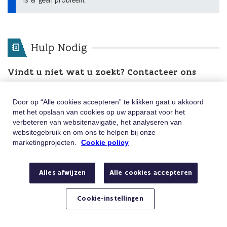
is er geen probleem.
Hulp Nodig
Vindt u niet wat u zoekt? Contacteer ons
Telefoon
Bel 02/547.54.93
Door op “Alle cookies accepteren” te klikken gaat u akkoord
Van maandag tot vrijdag tussen 8u en 18u
met het opslaan van cookies op uw apparaat voor het
E-mail
Stuur ons een e-mail
verbeteren van websitenavigatie, het analyseren van
Hebt u een vraag of klacht?
websitegebruik en om ons te helpen bij onze
marketingprojecten.
Cookie policy
Alles afwijzen
Alle cookies accepteren
Cookie-instellingen