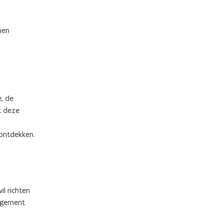
nen
, de
t deze
ontdekken.
l richten
gagement