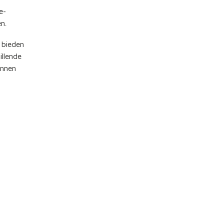
e-
n.
n bieden
illende
unnen