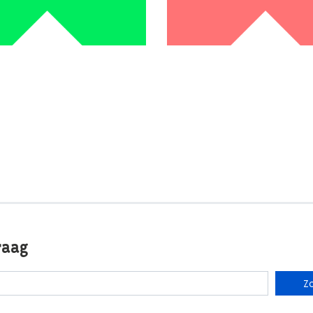
raag
Z