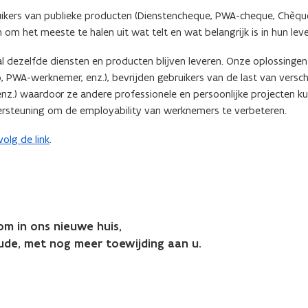
uikers van publieke producten (Dienstencheque, PWA-cheque, Chèqu
om het meeste te halen uit wat telt en wat belangrijk is in hun leve
l dezelfde diensten en producten blijven leveren. Onze oplossinge
 PWA-werknemer, enz.), bevrijden gebruikers van de last van versch
enz.) waardoor ze andere professionele en persoonlijke projecten k
ersteuning om de employability van werknemers te verbeteren.
volg de link
.
om in ons nieuwe huis,
oude, met nog meer toewijding aan u.