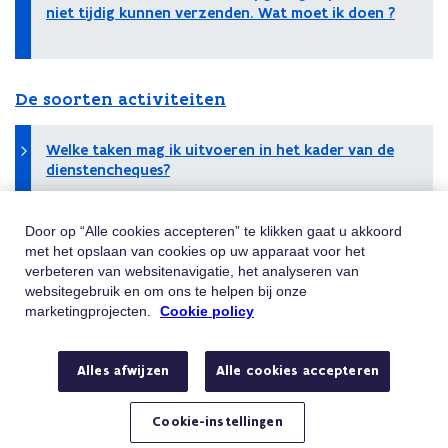
niet tijdig kunnen verzenden. Wat moet ik doen ?
De soorten activiteiten
Welke taken mag ik uitvoeren in het kader van de
dienstencheques?
Door op “Alle cookies accepteren” te klikken gaat u akkoord
met het opslaan van cookies op uw apparaat voor het
Hulp Nodig
verbeteren van websitenavigatie, het analyseren van
websitegebruik en om ons te helpen bij onze
Vindt u niet wat u zoekt? Contacteer ons
marketingprojecten.
Cookie policy
Telefoon
Bel 02/547.54.93
Alles afwijzen
Alle cookies accepteren
Van maandag tot vrijdag tussen 8u en 18u
E-mail
Stuur ons een e-mail
Cookie-instellingen
Hebt u een vraag of klacht?