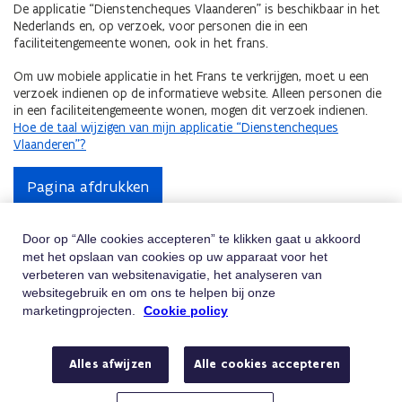
De applicatie
“
Dienstencheques Vlaanderen
” is beschikbaar in het
Nederlands en, op verzoek, voor personen die in een
faciliteitengemeente wonen, ook in het frans.
Om uw mobiele applicatie in het Frans te verkrijgen, moet u een
verzoek indienen op de informatieve website. Alleen personen die
in een faciliteitengemeente wonen, mogen dit verzoek indienen.
Hoe de taal wijzigen van mijn applicatie “Dienstencheques
Vlaanderen"?
Pagina afdrukken
Door op “Alle cookies accepteren” te klikken gaat u akkoord
met het opslaan van cookies op uw apparaat voor het
Hulp Nodig
verbeteren van websitenavigatie, het analyseren van
websitegebruik en om ons te helpen bij onze
Vindt u niet wat u zoekt? Contacteer ons
marketingprojecten.
Cookie policy
Telefoon
Bel 02/401.31.30
Alles afwijzen
Alle cookies accepteren
Van maandag tot vrijdag tussen 9u en 19u
E-mail
Stuur ons een e-mail