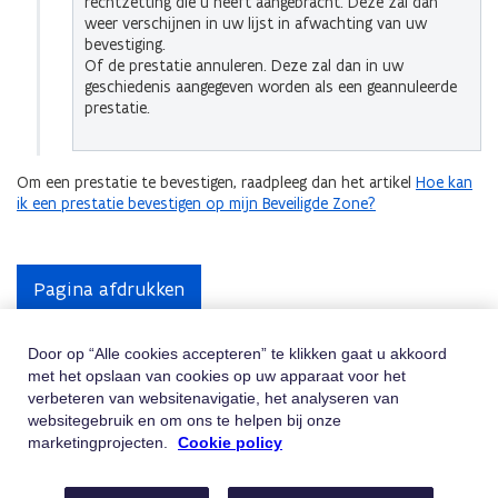
rechtzetting die u heeft aangebracht. Deze zal dan
weer verschijnen in uw lijst in afwachting van uw
bevestiging.
Of de prestatie annuleren. Deze zal dan in uw
geschiedenis aangegeven worden als een geannuleerde
prestatie.
Om een prestatie te bevestigen, raadpleeg dan het artikel
Hoe kan
ik een prestatie bevestigen op mijn Beveiligde Zone?
Pagina afdrukken
Door op “Alle cookies accepteren” te klikken gaat u akkoord
met het opslaan van cookies op uw apparaat voor het
Hulp Nodig
verbeteren van websitenavigatie, het analyseren van
websitegebruik en om ons te helpen bij onze
Vindt u niet wat u zoekt? Contacteer ons
marketingprojecten.
Cookie policy
Telefoon
Bel 02/401.31.30