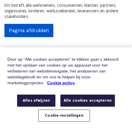
Dit betreft alle werknemers, consumenten, klanten, partners,
organisaties, kinderen, werkzoekenden, leveranciers en andere
stakeholders.
Pagina afdrukken
Hulp Nodig
Door op “Alle cookies accepteren” te klikken gaat u akkoord
met het opslaan van cookies op uw apparaat voor het
Vindt u niet wat u zoekt? Contacteer ons
verbeteren van websitenavigatie, het analyseren van
websitegebruik en om ons te helpen bij onze
marketingprojecten.
Cookie policy
Telefoon
Bel 02/401.31.30
Van maandag tot vrijdag tussen 9u en 19u
E-mail
Stuur ons een e-mail
Alles afwijzen
Alle cookies accepteren
Hebt u een vraag of klacht?
Cookie-instellingen