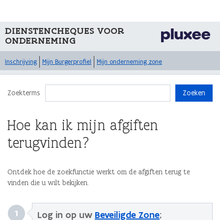
DIENSTENCHEQUES VOOR
ONDERNEMING
Inschrijving
Mijn Burgerprofiel
Mijn onderneming zone
Zoekterms
Zoeken
Hoe kan ik mijn afgiften
terugvinden?
Ontdek hoe de zoekfunctie werkt om de afgiften terug te
vinden die u wilt bekijken.
1
Log in op uw
Beveiligde Zone
;