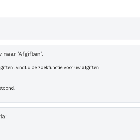
 naar 'Afgiften'.
giften', vindt u de zoekfunctie voor uw afgiften.
etoond.
ia: