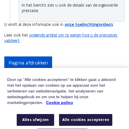
In het bericht ziet u ook de details van de ingevoerde
prestatie.
U vindt al deze informatie ook in
onze toelinchtingsvideo's
.
Lees ook het
volgende artikel om te weten hoe u de prestaties
valideert
.
Pagina afdrukken
Door op “Alle cookies accepteren” te klikken gaat u akkoord
met het opslaan van cookies op uw apparaat voor het
Hulp Nodig
verbeteren van websitenavigatie, het analyseren van
websitegebruik en om ons te helpen bij onze
Vindt u niet wat u zoekt? Contacteer ons
marketingprojecten.
Cookie policy
Telefoon
Bel 02/547.54.93
Alles afwijzen
Alle cookies accepteren
Van maandag tot vrijdag tussen 8u en 18u