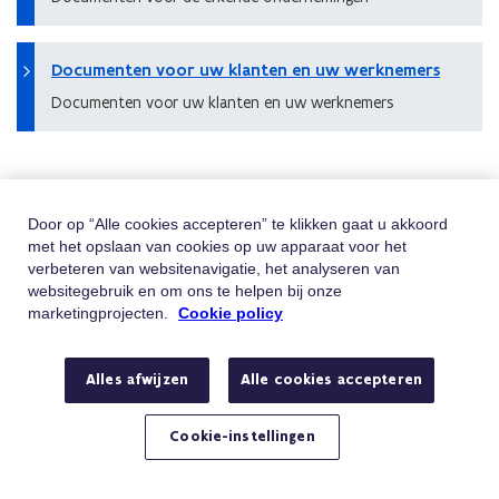
Documenten voor uw klanten en uw werknemers
Documenten voor uw klanten en uw werknemers
Hulp Nodig
Door op “Alle cookies accepteren” te klikken gaat u akkoord
met het opslaan van cookies op uw apparaat voor het
Vindt u niet wat u zoekt? Contacteer ons
verbeteren van websitenavigatie, het analyseren van
websitegebruik en om ons te helpen bij onze
Telefoon
Bel 02/547.54.93
marketingprojecten.
Cookie policy
Van maandag tot vrijdag tussen 8u en 18u
E-mail
Stuur ons een e-mail
Alles afwijzen
Alle cookies accepteren
Hebt u een vraag of klacht?
Cookie-instellingen