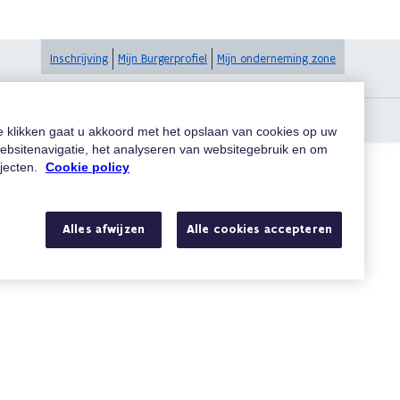
Inschrijving
Mijn Burgerprofiel
Mijn onderneming zone
 of andere instanties ?
te klikken gaat u akkoord met het opslaan van cookies op uw
ebsitenavigatie, het analyseren van websitegebruik en om
ojecten.
Cookie policy
Zoeken
Alles afwijzen
Alle cookies accepteren