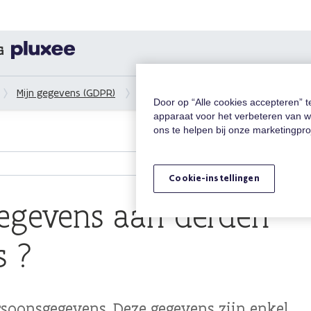
G
Mijn gegevens (GDPR)
Bezorgen wij uw gegevens aan derden
Door op “Alle cookies accepteren” 
apparaat voor het verbeteren van w
ons te helpen bij onze marketingpr
Cookie-instellingen
egevens aan derden
s ?
oonsgegevens. Deze gegevens zijn enkel