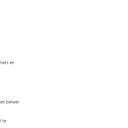
mers en
het beheer
) te