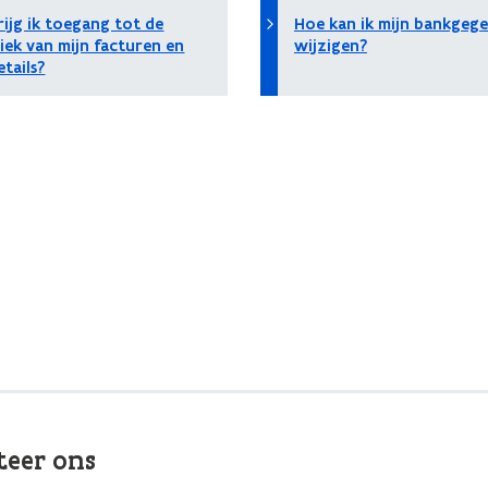
rijg ik toegang tot de
Hoe kan ik mijn bankgeg
iek van mijn facturen en
wijzigen?
tails?
teer ons