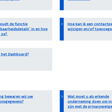
oudt de functie
Hoe kan ik een contactp
baarheidsdetails" in en hoe
wijzigen en/of toevoege
 ze?
s het Dashboard?
ng bewaren wij uw
Wat moet u als erkende
onsgegevens?
onderneming doen om in
zijn met de privacywetg