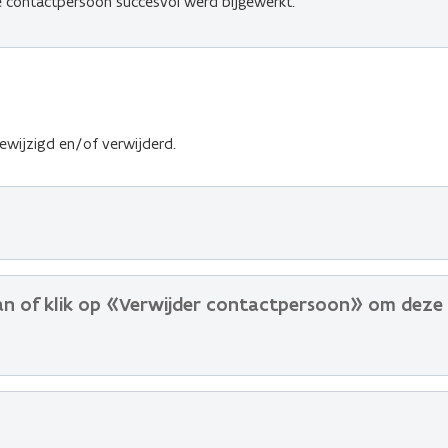
de contactpersoon succesvol werd bijgewerkt.
wijzigd en/of verwijderd.
an of klik op «Verwijder contactpersoon» om deze