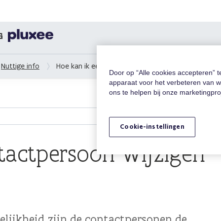
G
Nuttige info
Hoe kan ik een contactpersoon wijzigen en/of to
Door op “Alle cookies accepteren” 
apparaat voor het verbeteren van w
ons te helpen bij onze marketingpr
Cookie-instellingen
tactpersoon wijzigen
lijkheid zijn de contactpersonen de