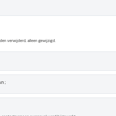
n verwijderd, alleen gewijzigd.
an
;