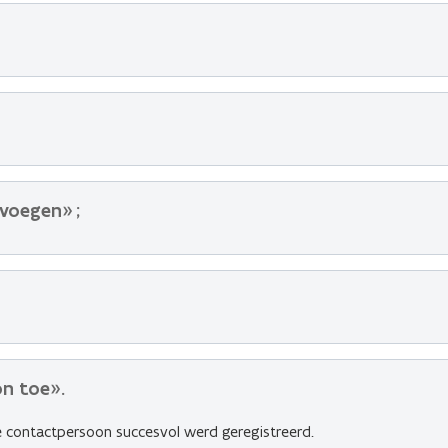
evoegen
»
;
on toe
»
.
de contactpersoon succesvol werd geregistreerd.