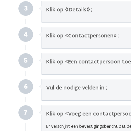
3
Klik op «Details» ;
4
Klik op
«
Contactpersonen
»
;
5
Klik op
«
Een contactpersoon to
6
Vul de nodige velden in ;
7
Klik op
«
Voeg een contactperso
Er verschijnt een bevestigingsbericht dat 