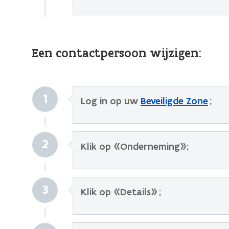
Een contactpersoon wijzigen:
1
Log in op uw
Beveiligde Zone
;
2
Klik op «Onderneming»;
3
Klik op «Details» ;