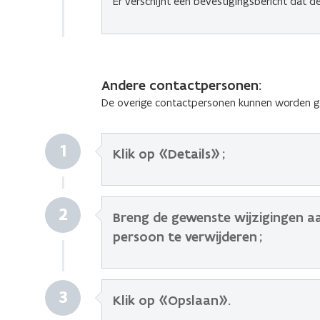
Er verschijnt een bevestigingsbericht dat 
Andere contactpersonen:
De overige contactpersonen kunnen worden ge
1
Klik op «Details» ;
2
Breng de gewenste wijzigingen a
persoon te verwijderen
;
3
Klik op «Opslaan»
.