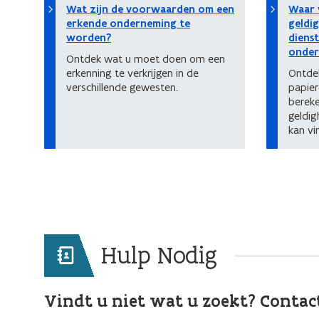
Wat zijn de voorwaarden om een
Waar v
erkende onderneming te
geldi
worden?
diens
onder
Ontdek wat u moet doen om een
erkenning te verkrijgen in de
Ontde
verschillende gewesten.
papier
berek
geldi
kan v
Hulp Nodig
Vindt u niet wat u zoekt? Contac