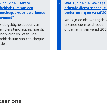
ind ik de uiterste
Wat zijn de nieuwe regel
gheidsdatum van een
erkende dienstencheque
tencheque voor de erkende
ondernemingen vanaf 20
neming?
Wat zijn de nieuwe regels 
k de geldigheidsduur van
erkende dienstencheque-
en dienstencheques, hoe dit
ondernemingen vanaf 202
end wordt en waar u de
gheidsdatum van een cheque
inden.
teer ons