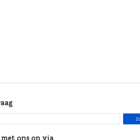
raag
Z
 met ons op via