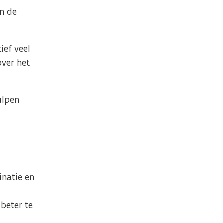
en de
ief veel
over het
ulpen
inatie en
beter te