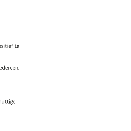
sitief te
edereen.
nuttige