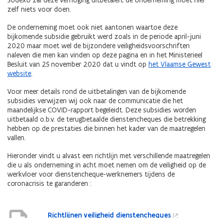
Sodexo zal deze verhoging uitbetalen, de onderneming moet hier
zelf niets voor doen.
De onderneming moet ook niet aantonen waartoe deze
bijkomende subsidie gebruikt werd zoals in de periode april-juni
2020 maar moet wel de bijzondere veiligheidsvoorschriften
naleven die men kan vinden op deze pagina en in het Ministerieel
Besluit van 25 november 2020 dat u vindt op
het Vlaamse Gewest
website
.
Voor meer details rond de uitbetalingen van de bijkomende
subsidies verwijzen wij ook naar de communicatie die het
maandelijkse COVID-rapport begeleidt. Deze subsidies worden
uitbetaald o.b.v. de terugbetaalde dienstencheques die betrekking
hebben op de prestaties die binnen het kader van de maatregelen
vallen.
Hieronder vindt u alvast een richtlijn met verschillende maatregelen
die u als onderneming in acht moet nemen om de veiligheid op de
werkvloer voor dienstencheque-werknemers tijdens de
coronacrisis te garanderen :
Richtlijnen veiligheid dienstencheques