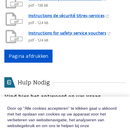
pdf
pdf - 138 kB
Instructions de sécurité titres-services
pdf
pdf - 124 kB
Instructions for safety service vouchers
pdf
pdf - 124 kB
Pagina afdrukken
Hulp Nodig
Vind hier het antwoord op uw vraag
Door op “Alle cookies accepteren” te klikken gaat u akkoord
Zoekterms
Zoeken
met het opslaan van cookies op uw apparaat voor het
verbeteren van websitenavigatie, het analyseren van
Nog andere vragen? Neem contact met ons op
websitegebruik en om ons te helpen bij onze