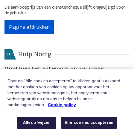
De aankoopprijs van een dienstencheque blijft ongewijzigd voor
de gebruiker.
Pagina afdrukken
Hulp Nodig
Vind hier het antwoord op uw vraag
Door op “Alle cookies accepteren” te klikken gaat u akkoord
Zoekterms
Zoeken
met het opslaan van cookies op uw apparaat voor het
verbeteren van websitenavigatie, het analyseren van
Nog andere vragen? Neem contact met ons op
websitegebruik en om ons te helpen bij onze
via
marketingprojecten.
Cookie policy
Telefoon
Bel 02/547.54.93
Alles afwijzen
Alle cookies accepteren
Van maandag tot vrijdag tussen 8u en 18u
E-mail
Stuur ons een e-mail