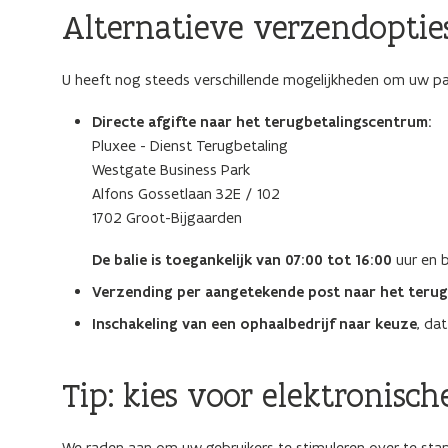
Alternatieve verzendoptie
U heeft nog steeds verschillende mogelijkheden om uw pa
Directe afgifte naar het terugbetalingscentrum:
Pluxee - Dienst Terugbetaling
Westgate Business Park
Alfons Gossetlaan 32E / 102
1702 Groot-Bijgaarden
De balie is toegankelijk van 07:00 tot 16:00
uur en 
Verzending per aangetekende post naar het teru
Inschakeling van een ophaalbedrijf naar keuze
, da
Tip: kies voor elektronisc
We raden aan om uw gebruikers te stimuleren over te sta