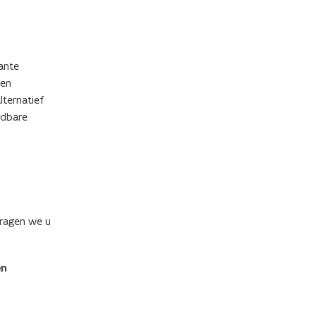
ante
een
lternatief
rdbare
vragen we u
en