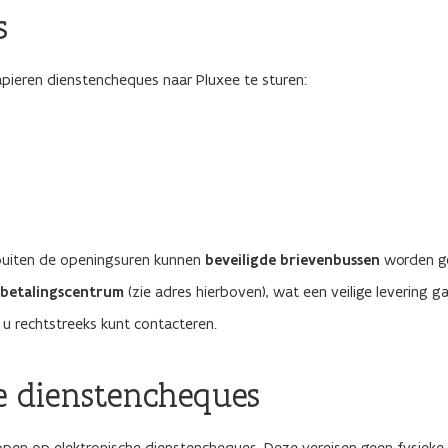
s
pieren dienstencheques naar Pluxee te sturen:
buiten de openingsuren kunnen
beveiligde brievenbussen
worden ge
gbetalingscentrum
(zie adres hierboven), wat een veilige levering g
t u rechtstreeks kunt contacteren.
he dienstencheques
ppen op elektronische dienstencheques. Deze vereisen geen fysieke