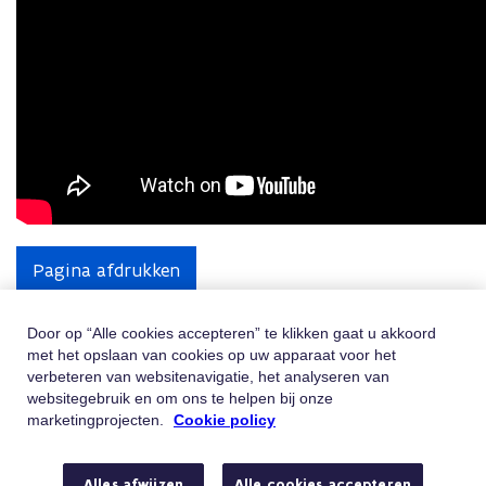
Pagina afdrukken
Door op “Alle cookies accepteren” te klikken gaat u akkoord
met het opslaan van cookies op uw apparaat voor het
Hulp Nodig
verbeteren van websitenavigatie, het analyseren van
websitegebruik en om ons te helpen bij onze
Vindt u niet wat u zoekt? Contacteer ons
marketingprojecten.
Cookie policy
Telefoon
Bel 02/547.54.93
Alles afwijzen
Alle cookies accepteren