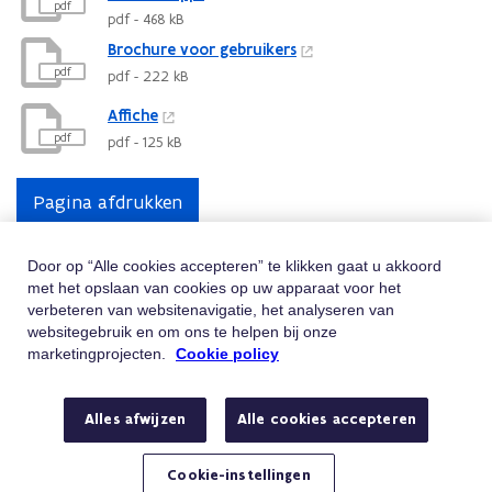
pdf
pdf - 468 kB
Brochure voor gebruikers
pdf
pdf - 222 kB
Affiche
pdf
pdf - 125 kB
Pagina afdrukken
Door op “Alle cookies accepteren” te klikken gaat u akkoord
met het opslaan van cookies op uw apparaat voor het
Hulp Nodig
verbeteren van websitenavigatie, het analyseren van
websitegebruik en om ons te helpen bij onze
Vindt u niet wat u zoekt? Contacteer ons
marketingprojecten.
Cookie policy
Telefoon
Bel 02/547.54.93
Alles afwijzen
Alle cookies accepteren
Van maandag tot vrijdag tussen 8u en 18u
E-mail
Stuur ons een e-mail
Cookie-instellingen
Hebt u een vraag of klacht?