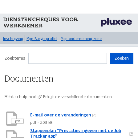
DIENSTENCHEQUES VOOR
WERKNEMER
Inschrijving
Mijn Burgerprofiel
Mijn onderneming zone
Zoekterms
Zoeken
Documenten
Hebt u hulp nodig? Bekijk de verschillende documenten.
(Link
(Link
(Link
(Link
E-mail over de veranderingen
pdf
pdf - 203 kB
Stappenplan “Prestaties ingeven met de Job
Tracker app”