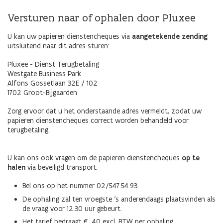
Versturen naar of ophalen door Pluxee
U kan uw papieren dienstencheques via
aangetekende zending
uitsluitend naar dit adres sturen:
Pluxee - Dienst Terugbetaling
Westgate Business Park
Alfons Gossetlaan 32E / 102
1702 Groot-Bijgaarden
Zorg ervoor dat u het onderstaande adres vermeldt, zodat uw
papieren dienstencheques correct worden behandeld voor
terugbetaling.
U kan ons ook vragen om de papieren dienstencheques
op te
halen
via beveiligd transport:
Bel ons op het nummer 02/547.54.93
De ophaling zal ten vroegste ‘s anderendaags plaatsvinden als
de vraag voor 12.30 uur gebeurt.
Het tarief bedraagt € 40 excl. BTW per ophaling.