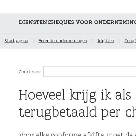
DIENSTENCHEQUES VOOR ONDERNEMIN
Startpagina
Erkende ondernemingen
Afgiften
Terug
Zoekterms
Hoeveel krijg ik al
terugbetaald per 
Voor elke conforme afgifte, moet de 