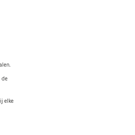
alen.
 de
j elke