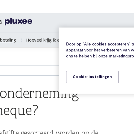
G
betaling
Hoeveel krijg ik als onderneming terugbetaald per ch
Door op “Alle cookies accepteren” 
apparaat voor het verbeteren van w
ons te helpen bij onze marketingpr
Cookie-instellingen
s onderneming
cheque?
afgifte gesorteerd worden op de