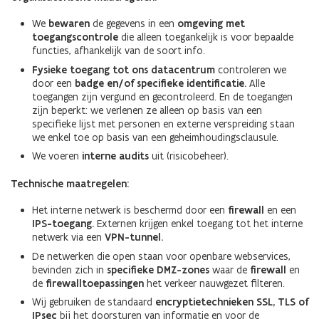
We
bewaren
de gegevens in een
omgeving met
toegangscontrole
die alleen toegankelijk is voor bepaalde
functies, afhankelijk van de soort info.
Fysieke toegang tot ons datacentrum
controleren we
door een
badge en/of specifieke identificatie.
Alle
toegangen zijn vergund en gecontroleerd. En de toegangen
zijn beperkt: we verlenen ze alleen op basis van een
specifieke lijst met personen en externe verspreiding staan
we enkel toe op basis van een geheimhoudingsclausule.
We voeren
interne audits
uit (risicobeheer).
Technische maatregelen:
Het interne netwerk is beschermd door een
firewall
en een
IPS-toegang.
Externen krijgen enkel toegang tot het interne
netwerk via een
VPN-tunnel.
De netwerken die open staan voor openbare webservices,
bevinden zich in
specifieke DMZ-zones
waar de
firewall
en
de
firewalltoepassingen
het verkeer nauwgezet filteren.
Wij gebruiken de standaard
encryptietechnieken SSL, TLS of
IPsec
bij het doorsturen van informatie en voor de