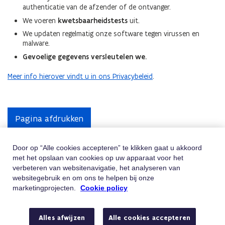
authenticatie van de afzender of de ontvanger.
We voeren
kwetsbaarheidstests
uit.
We updaten regelmatig onze software tegen virussen en
malware.
Gevoelige gegevens versleutelen we.
Meer info hierover vindt u in ons Privacybeleid
.
Pagina afdrukken
Door op “Alle cookies accepteren” te klikken gaat u akkoord
met het opslaan van cookies op uw apparaat voor het
Hulp Nodig
verbeteren van websitenavigatie, het analyseren van
websitegebruik en om ons te helpen bij onze
Vindt u niet wat u zoekt? Contacteer ons
marketingprojecten.
Cookie policy
Telefoon
Bel 02/547.54.93
Alles afwijzen
Alle cookies accepteren
Van maandag tot vrijdag tussen 8u en 18u