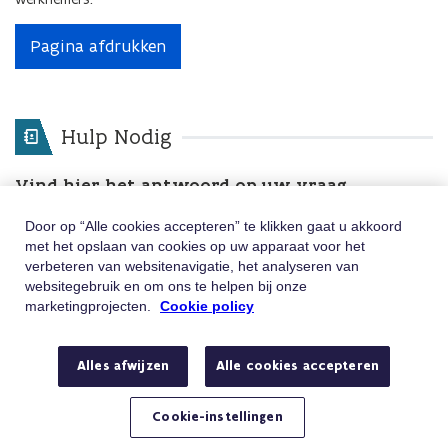
Pagina afdrukken
Hulp Nodig
Vind hier het antwoord op uw vraag
Door op “Alle cookies accepteren” te klikken gaat u akkoord
Zoekterms
Zoeken
met het opslaan van cookies op uw apparaat voor het
verbeteren van websitenavigatie, het analyseren van
Nog andere vragen? Neem contact met ons op
websitegebruik en om ons te helpen bij onze
via
marketingprojecten.
Cookie policy
Telefoon
Bel 02/547.54.93
Alles afwijzen
Alle cookies accepteren
Van maandag tot vrijdag tussen 8u en 18u
E-mail
Stuur ons een e-mail
Cookie-instellingen
Hebt u een vraag of klacht?