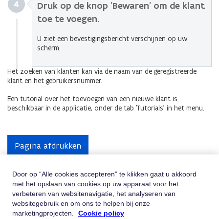
4
Druk op de knop 'Bewaren' om de klant
toe te voegen.
U ziet een bevestigingsbericht verschijnen op uw
scherm.
Het zoeken van klanten kan via de naam van de geregistreerde
klant en het gebruikersnummer.
Een tutorial over het toevoegen van een nieuwe klant is
beschikbaar in de applicatie, onder de tab 'Tutorials' in het menu.
Pagina afdrukken
Door op “Alle cookies accepteren” te klikken gaat u akkoord
met het opslaan van cookies op uw apparaat voor het
Hulp Nodig
verbeteren van websitenavigatie, het analyseren van
websitegebruik en om ons te helpen bij onze
Vindt u niet wat u zoekt? Contacteer ons
marketingprojecten.
Cookie policy