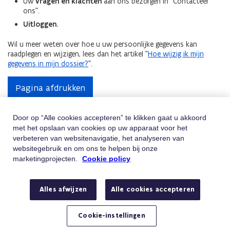
Uw
vragen en klachten
aan ons bezorgen in “Contacteer
ons”.
Uitloggen.
Wil u meer weten over hoe u uw persoonlijke gegevens kan
raadplegen en wijzigen, lees dan het artikel "
Hoe wijzig ik mijn
gegevens in mijn dossier?
".
Pagina afdrukken
Door op “Alle cookies accepteren” te klikken gaat u akkoord
met het opslaan van cookies op uw apparaat voor het
Hulp Nodig
verbeteren van websitenavigatie, het analyseren van
websitegebruik en om ons te helpen bij onze
Vindt u niet wat u zoekt? Contacteer ons
marketingprojecten.
Cookie policy
Telefoon
Bel 02/401.31.30
Alles afwijzen
Alle cookies accepteren
Van maandag tot vrijdag tussen 9u en 19u
E-mail
Stuur ons een e-mail
Cookie-instellingen
Hebt u een vraag of klacht?