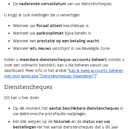
De
naderende vervaldatum
van uw dienstencheques.
U krijgt er ook meldingen die u verwittigen:
Wanneer uw
fiscaal attest
beschikbaar is.
Wanneer uw
aankooplimiet
bijna bereikt is.
Wanneer een
prestatie op een betaling wacht.
Wanneer
iets nieuws
verschijnt in uw Beveiligde Zone.
Indien u
meerdere dienstencheque-accounts beheert
(omdat u
over een volmacht beschikt), kan u die beheren vanuit uw
dashboard. Meer info in het artikel "
Kan ik twee accounts beheren
met mijn applicatie "Dienstencheques Vlaanderen"?
".
Dienstencheques
Dit kan u hier doen:
Op elk moment het
aantal beschikbare dienstencheques
in
uw elektronische portefeuille raadplegen.
Een blik werpen op de
historiek
en de
status van uw
bestellingen
(en het aantal dienstencheques dat u dit jaar