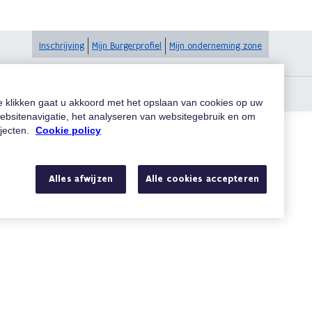
Inschrijving
Mijn Burgerprofiel
Mijn onderneming zone
at ze als verloren of gestolen aangegeven zijn?
te klikken gaat u akkoord met het opslaan van cookies op uw
ebsitenavigatie, het analyseren van websitegebruik en om
ojecten.
Cookie policy
Zoeken
Alles afwijzen
Alle cookies accepteren