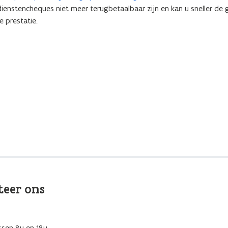
ienstencheques niet meer terugbetaalbaar zijn en kan u sneller de 
 prestatie.
teer ons
ssen 8u en 18u