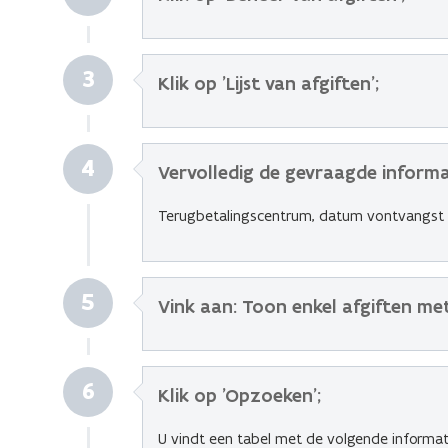
3
Klik op 'Lijst van afgiften';
4
Vervolledig de gevraagde informa
Terugbetalingscentrum, datum vontvangst a
5
Vink aan: Toon enkel afgiften me
6
Klik op 'Opzoeken';
U vindt een tabel met de volgende informa