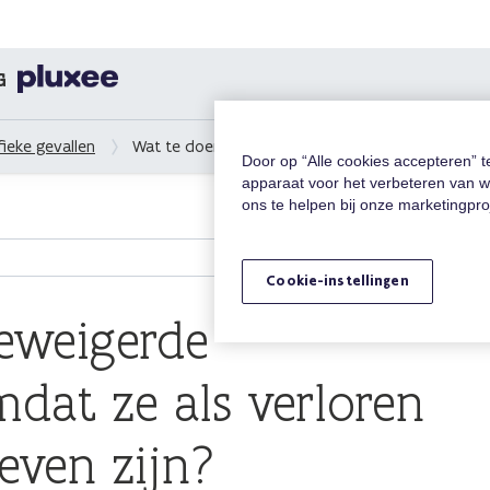
G
fieke gevallen
Wat te doen met geweigerde dienstencheques omd
Door op “Alle cookies accepteren” 
apparaat voor het verbeteren van w
ons te helpen bij onze marketingpr
Cookie-instellingen
eweigerde
dat ze als verloren
even zijn?