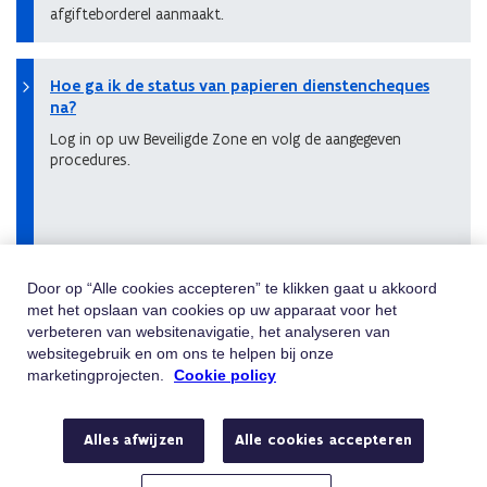
afgifteborderel aanmaakt.
Hoe ga ik de status van papieren dienstencheques
na?
Log in op uw Beveiligde Zone en volg de aangegeven
procedures.
Door op “Alle cookies accepteren” te klikken gaat u akkoord
met het opslaan van cookies op uw apparaat voor het
Hulp Nodig
verbeteren van websitenavigatie, het analyseren van
websitegebruik en om ons te helpen bij onze
Vindt u niet wat u zoekt? Contacteer ons
marketingprojecten.
Cookie policy
Telefoon
Bel 02/547.54.93
Alles afwijzen
Alle cookies accepteren
Van maandag tot vrijdag tussen 8u en 18u
E-mail
Stuur ons een e-mail