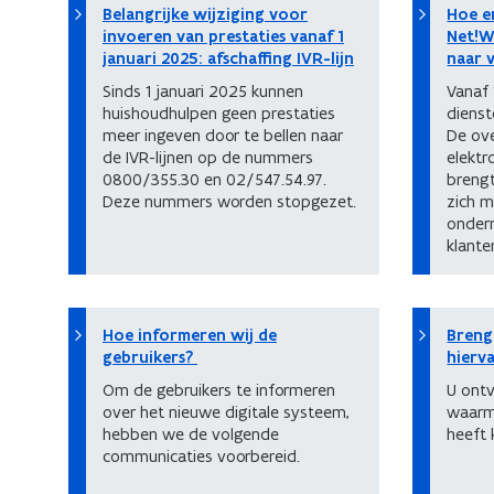
Belangrijke wijziging voor
Hoe e
invoeren van prestaties vanaf 1
Net!W
januari 2025: afschaffing IVR-lijn
naar v
Sinds 1 januari 2025 kunnen
Vanaf 
huishoudhulpen geen prestaties
dienst
meer ingeven door te bellen naar
De ov
de IVR-lijnen op de nummers
elektr
0800/355.30 en 02/547.54.97.
breng
Deze nummers worden stopgezet.
zich m
onder
klante
Hoe informeren wij de
Breng
gebruikers?
hierv
Om de gebruikers te informeren
U ontv
over het nieuwe digitale systeem,
waarm
hebben we de volgende
heeft 
communicaties voorbereid.