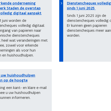
rkende onderneming
Dienstencheques volledig 
erk Staden de overstap
sinds 1 juni 2025
olledig digitaal aanpakt
Sinds 1 juni 2025 zijn de
1 juni worden de
dienstencheques volledig di
encheques volledig digitaal.
Er kunnen geen papieren
ergang van papieren naar
dienstencheques meer aa
onische dienstencheques
worden.
t heel wat veranderingen met
ee, zowel voor erkende
nemingen als voor hun
n en huishoudhulpen.
 uw huishoudhulpen
an op de hoogte
ing een kant- en klare e-mail
ee u uw huishoudhulpen
kunnen informeren.