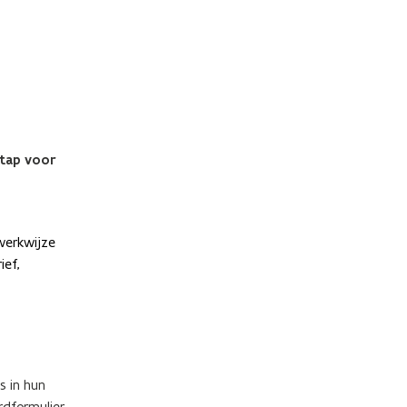
stap voor
werkwijze
ief,
s in hun
dformulier.