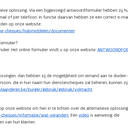
tieve oplossing. Via een bijgevoegd antwoordformulier hebben zij h
l of per telefoon. In functie daarvan hebben ze een correct e-mai
inden op onze website:
sche-cheques/hulpmiddelen/documenten
ormulier?
ulier. Het online formulier vindt u op onze website:
ANTWOORDFORM
lossingen, dan hebben zij de mogelijkheid om iemand aan te duiden
oon, die in hun naam hun dienstencheques zal beheren, kunnen zij
vlaanderen.be/burger/gebruik/gebruik/volmacht
.
 onze website om hen in te lichten over de alternatieve oplossing
-cheques/informatie/wat-verandert
. Een
video
is aanwezig die
en van hun klanten.