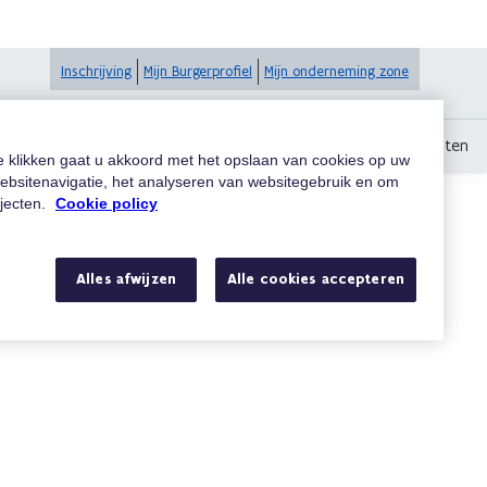
Inschrijving
Mijn Burgerprofiel
Mijn onderneming zone
g digitaal sinds 1 juni 2025: uw rol als steunpunt voor uw klanten
te klikken gaat u akkoord met het opslaan van cookies op uw
ebsitenavigatie, het analyseren van websitegebruik en om
ojecten.
Cookie policy
Zoeken
Alles afwijzen
Alle cookies accepteren