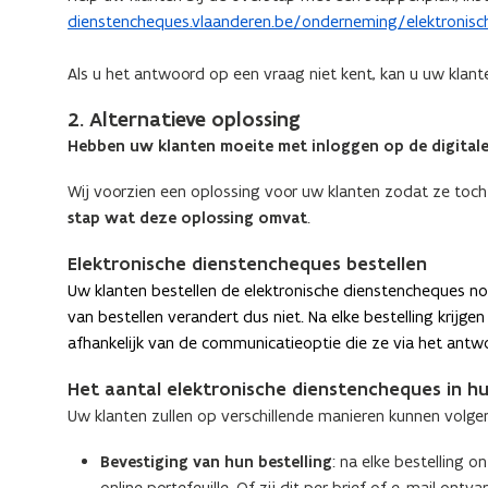
dienstencheques.vlaanderen.be/onderneming/elektronis
Als u het antwoord op een vraag niet kent, kan u uw klant
2. Alternatieve oplossing
Hebben uw klanten moeite met inloggen op de digital
Wij voorzien een oplossing voor uw klanten zodat ze toc
stap wat deze oplossing omvat
.
Elektronische dienstencheques bestellen
Uw klanten bestellen de elektronische dienstencheques n
van bestellen verandert dus niet.
Na elke bestelling krijge
afhankelijk van de communicatieoptie die ze via het antw
Het aantal elektronische dienstencheques in hu
Uw klanten zullen op verschillende manieren kunnen volgen
Bevestiging van hun bestelling
: na elke bestelling 
online portefeuille. Of zij dit per brief of e-mail o