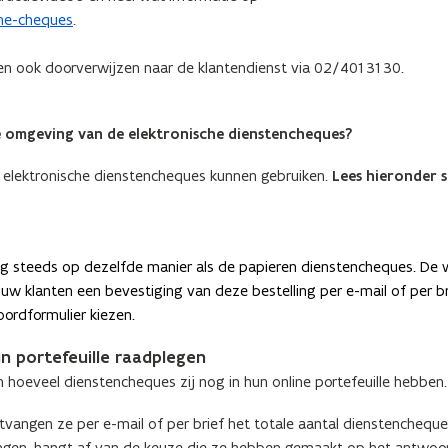
che-cheques
.
en ook doorverwijzen naar de klantendienst via 02/401 31 30.
e omgeving van de elektronische dienstencheques?
h elektronische dienstencheques kunnen gebruiken.
Lees hieronder 
og steeds op dezelfde manier als de papieren dienstencheques.
De 
n uw klanten een bevestiging van deze bestelling per e-mail of per br
oordformulier kiezen.
n portefeuille raadplegen
 hoeveel dienstencheques zij nog in hun online portefeuille hebben.
ontvangen ze per e-mail of per brief het totale aantal dienstencheque
ntvangen, hangt af van de keuze die ze hebben gemaakt op het antwoor