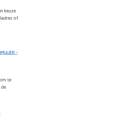
un keuze
ladres of
ULIER -
 om te
 de
: