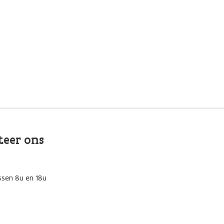
teer ons
ssen 8u en 18u